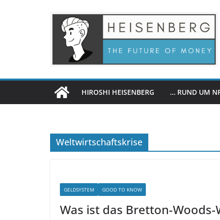
Zum
Inhalt
springen
HIROSHI HEISENBERG
… RUND UM N
Weltwirtschaftskrise
GELDSYSTEM
GOOD TO KNOW
Was ist das Bretton-Woods