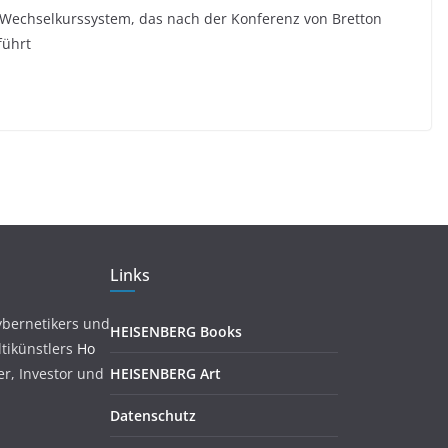
 Wechselkurssystem, das nach der Konferenz von Bretton
führt
Links
ybernetikers und
HEISENBERG Books
tikünstlers
Ho
ler, Investor und
HEISENBERG Art
Datenschutz