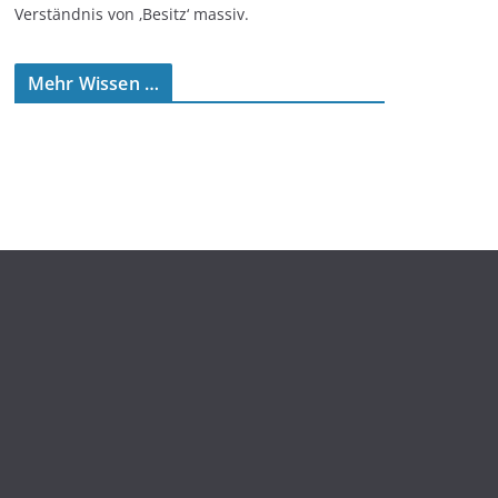
Verständnis von ‚Besitz‘ massiv.
Mehr Wissen …