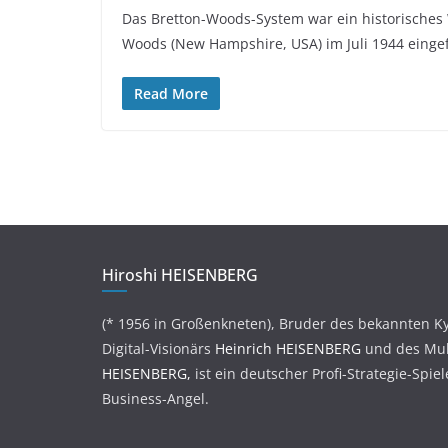
Das Bretton-Woods-System war ein historisches
Woods (New Hampshire, USA) im Juli 1944 einge
Read More
Hiroshi HEISENBERG
(* 1956 in Großenkneten), Bruder des bekannten K
Digital-Visionärs
Heinrich HEISENBERG
und des Mul
HEISENBERG,
ist ein deutscher Profi-Strategie-Spie
Business-Angel.