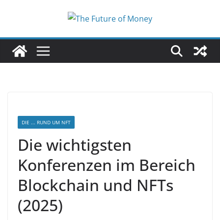
Zum
Inhalt
springen
DIE ... RUND UM NFT
Die wichtigsten
Konferenzen im Bereich
Blockchain und NFTs
(2025)