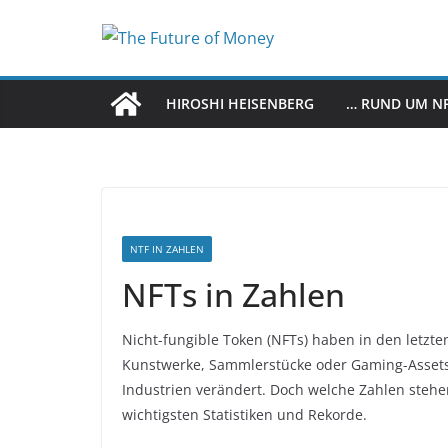
Zum
Inhalt
springen
HIROSHI HEISENBERG
… RUND UM N
NTF IN ZAHLEN
NFTs in Zahlen
Nicht-fungible Token (NFTs) haben in den letzten
Kunstwerke, Sammlerstücke oder Gaming-Asset
Industrien verändert. Doch welche Zahlen stehe
wichtigsten Statistiken und Rekorde.