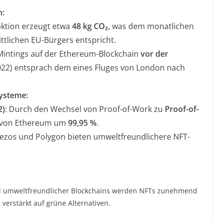
n:
aktion erzeugt etwa
48 kg CO₂
, was dem monatlichen
tlichen EU-Bürgers entspricht.
Mintings auf der Ethereum-Blockchain
vor der
22) entsprach dem eines Fluges von London nach
ysteme:
2)
: Durch den Wechsel von Proof-of-Work zu
Proof-of-
h von Ethereum um
99,95 %
.
ezos und Polygon bieten umweltfreundlichere NFT-
nd umweltfreundlicher Blockchains werden NFTs zunehmend
verstärkt auf grüne Alternativen.